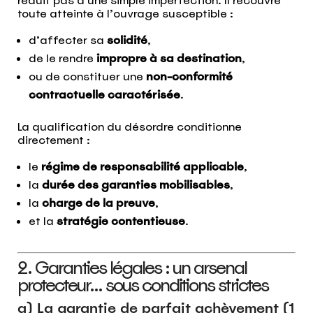
réduit pas à une simple imperfection. Il recouvre
toute atteinte à l’ouvrage susceptible :
d’affecter sa
solidité
,
de le rendre
impropre à sa destination
,
ou de constituer une
non-conformité
contractuelle caractérisée
.
La qualification du désordre conditionne
directement :
le
régime de responsabilité applicable
,
la
durée des garanties mobilisables
,
la
charge de la preuve
,
et la
stratégie contentieuse
.
2. Garanties légales : un arsenal
protecteur… sous conditions strictes
a) La garantie de parfait achèvement (1